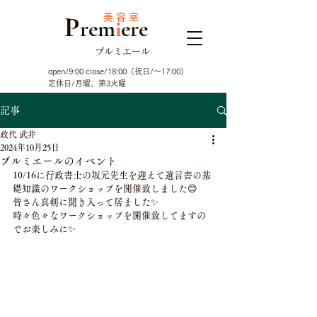
P
美 容 室
rem
i
ere
プルミエール
open/9:00 close/18:00（祝日/～17:00）
定休日/月曜、第3火曜
記事
政代 武井
2024年10月25日
プルミエールのイベント
10/16に行政書士の坂元先生を迎えて遺言書の基
礎知識のワークショップを開催致しました😊
皆さん真剣に聞き入って居ました✨
時々色々なワークショップを開催致してますの
でお楽しみに✨